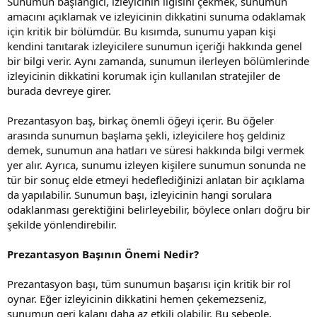
Sunumun başlangıcı, izleyicinin ilgisini çekmek, sunumun
amacını açıklamak ve izleyicinin dikkatini sunuma odaklamak
için kritik bir bölümdür. Bu kısımda, sunumu yapan kişi
kendini tanıtarak izleyicilere sunumun içeriği hakkında genel
bir bilgi verir. Aynı zamanda, sunumun ilerleyen bölümlerinde
izleyicinin dikkatini korumak için kullanılan stratejiler de
burada devreye girer.
Prezantasyon baş, birkaç önemli öğeyi içerir. Bu öğeler
arasında sunumun başlama şekli, izleyicilere hoş geldiniz
demek, sunumun ana hatları ve süresi hakkında bilgi vermek
yer alır. Ayrıca, sunumu izleyen kişilere sunumun sonunda ne
tür bir sonuç elde etmeyi hedeflediğinizi anlatan bir açıklama
da yapılabilir. Sunumun başı, izleyicinin hangi sorulara
odaklanması gerektiğini belirleyebilir, böylece onları doğru bir
şekilde yönlendirebilir.
Prezantasyon Başının Önemi Nedir?
Prezantasyon başı, tüm sunumun başarısı için kritik bir rol
oynar. Eğer izleyicinin dikkatini hemen çekemezseniz,
sunumun geri kalanı daha az etkili olabilir. Bu sebeple,