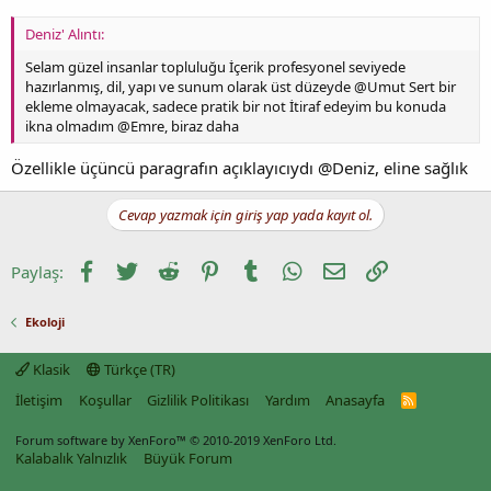
Deniz' Alıntı:
Selam güzel insanlar topluluğu İçerik profesyonel seviyede
hazırlanmış, dil, yapı ve sunum olarak üst düzeyde @Umut Sert bir
ekleme olmayacak, sadece pratik bir not İtiraf edeyim bu konuda
ikna olmadım @Emre, biraz daha
Özellikle üçüncü paragrafın açıklayıcıydı @Deniz, eline sağlık
Cevap yazmak için giriş yap yada kayıt ol.
Facebook
Twitter
Reddit
Pinterest
Tumblr
WhatsApp
E-posta
Link
Paylaş:
Ekoloji
Klasik
Türkçe (TR)
İletişim
Koşullar
Gizlilik Politikası
Yardım
Anasayfa
R
S
S
Forum software by XenForo™
© 2010-2019 XenForo Ltd.
Kalabalık Yalnızlık
Büyük Forum