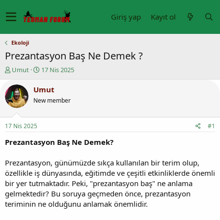
Giriş yap
Kayıt ol
Ekoloji
Prezantasyon Baş Ne Demek ?
K
B
Umut
17 Nis 2025
o
a
n
ş
Umut
u
l
New member
y
a
u
n
b
g
17 Nis 2025
#1
a
ı
ş
ç
Prezantasyon Baş Ne Demek?
l
t
a
a
Prezantasyon, günümüzde sıkça kullanılan bir terim olup,
t
r
özellikle iş dünyasında, eğitimde ve çeşitli etkinliklerde önemli
a
i
bir yer tutmaktadır. Peki, "prezantasyon baş" ne anlama
n
h
gelmektedir? Bu soruya geçmeden önce, prezantasyon
i
teriminin ne olduğunu anlamak önemlidir.