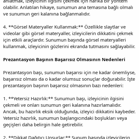
anlatmak, izleyicinin ilgisini çekmek için harika bir yöntem
olabilir. Anlatılan hikaye, sunumun ana temasına bağlı olmalı
ve sunumun geri kalanına bağlanmalıdır.
4. **Görsel Materyaller Kullanmak:** Özellikle slaytlar ve
videolar gibi görsel materyaller, izleyicilerin dikkatini çekmek
için etkili araçlardır. Sunumun başında görsel materyalleri
kullanmak, izleyicinin gözlerini ekranda tutmasını sağlayabilir.
Prezantasyon Başının Başarısız Olmasının Nedenleri
Prezantasyon başı, sunumun başarısı için ne kadar önemliyse,
başarısız olması da o kadar olumsuz sonuçlar doğurabilir. İşte
prezantasyon başının başarısız olmasının bazı nedenleri:
1. **Yetersiz Hazırlık:** Sunumun başı, izleyicinin ilgisini
çekmeli ve onları sunumun geri kalanına hazırlamalıdır.
Ancak, bu hazırlık eksik olduğunda, izleyici dikkatini kaybeder.
Yetersiz hazırlık, sunumun başlangıcındaki boşlukları veya
geçişleri daha belirgin hale getirebilir.
2. **Dikkat Dağıtıcı Unsurlar:** Sunum başında izleyicilerin