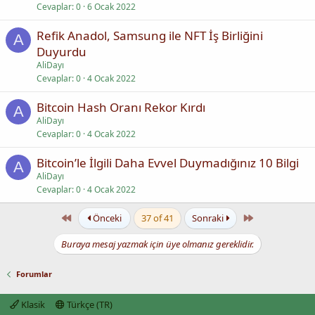
Cevaplar
0
6 Ocak 2022
Refik Anadol, Samsung ile NFT İş Birliğini
A
Duyurdu
AliDayı
Cevaplar
0
4 Ocak 2022
Bitcoin Hash Oranı Rekor Kırdı
A
AliDayı
Cevaplar
0
4 Ocak 2022
Bitcoin’le İlgili Daha Evvel Duymadığınız 10 Bilgi
A
AliDayı
Cevaplar
0
4 Ocak 2022
First
Last
Önceki
37 of 41
Sonraki
Buraya mesaj yazmak için üye olmanız gereklidir.
Forumlar
Klasik
Türkçe (TR)