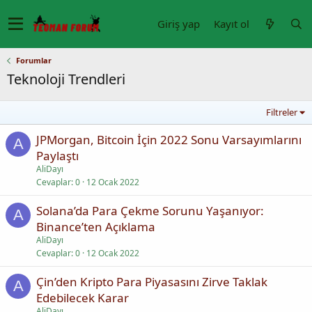
Giriş yap
Kayıt ol
Forumlar
Teknoloji Trendleri
Filtreler
JPMorgan, Bitcoin İçin 2022 Sonu Varsayımlarını
A
Paylaştı
AliDayı
Cevaplar
0
12 Ocak 2022
Solana’da Para Çekme Sorunu Yaşanıyor:
A
Binance’ten Açıklama
AliDayı
Cevaplar
0
12 Ocak 2022
Çin’den Kripto Para Piyasasını Zirve Taklak
A
Edebilecek Karar
AliDayı