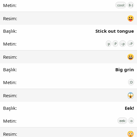
:cool:
8-)
Stick out tongue
:p
:P
:-p
:-P
Big grin
:D
Eek!
:eek:
:o