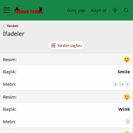
Giriş yap
Kayıt ol
Yardım
İfadeler
Yardım sayfası
Smile
:)
:-)
(:
Wink
;)