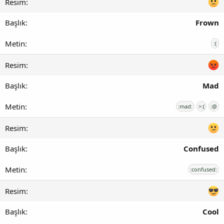
Frown
:(
Mad
:mad:
>:(
:@
Confused
:confused:
Cool