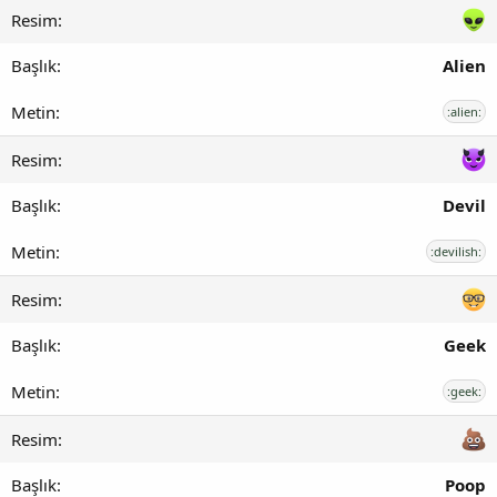
Alien
:alien:
Devil
:devilish:
Geek
:geek:
Poop