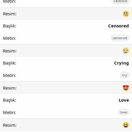
:cautious:
Censored
:censored:
Crying
:cry:
Love
:love: