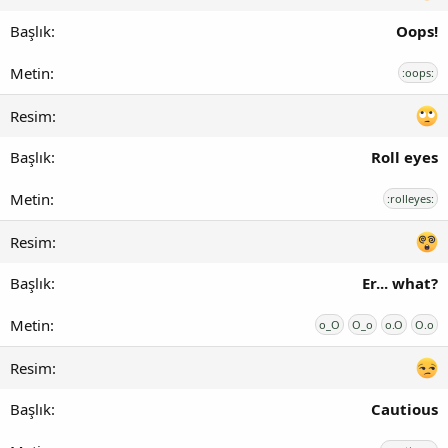
Oops!
:oops:
Roll eyes
:rolleyes:
Er... what?
o_O
O_o
o.O
O.o
Cautious