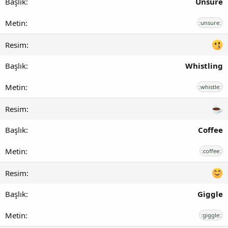
Unsure
:unsure:
Whistling
:whistle:
Coffee
:coffee:
Giggle
:giggle: