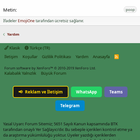
:poop:
İfadeler
EmojiOne
tarafından ücretsiz sağlanır.
Yardım
Klasik
Türkçe (TR)
İletişim
Koşullar
Gizlilik Politikası
Yardım
Anasayfa
R
S
S
Forum software by XenForo™
© 2010-2019 XenForo Ltd.
Kalabalık Yalnızlık
Büyük Forum
📢
Reklam ve İletişim
WhatsApp
Teams
Telegram
Yasal Uyarı: Forum Sitemiz; 5651 Sayılı Kanun kapsamında BTK
tarafından onaylı Yer Sağlayıcı'dır. Bu sebeple içerikleri kontrol etme ya
da araştırma yükümlülüğü yoktur. Üyeler yazdığı içeriklerden