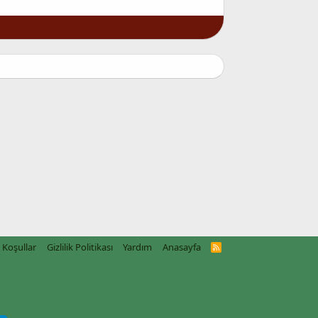
Koşullar
Gizlilik Politikası
Yardım
Anasayfa
R
S
S