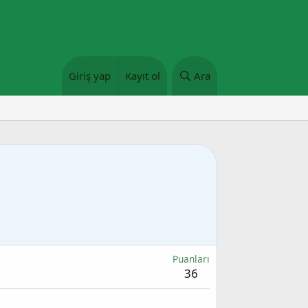
Giriş yap
Kayıt ol
Ara
Puanları
36