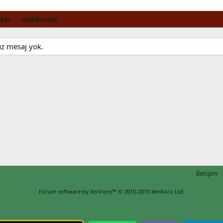
ler
Hakkında
üz mesaj yok.
İletişim
Forum software by XenForo™
© 2010-2019 XenForo Ltd.