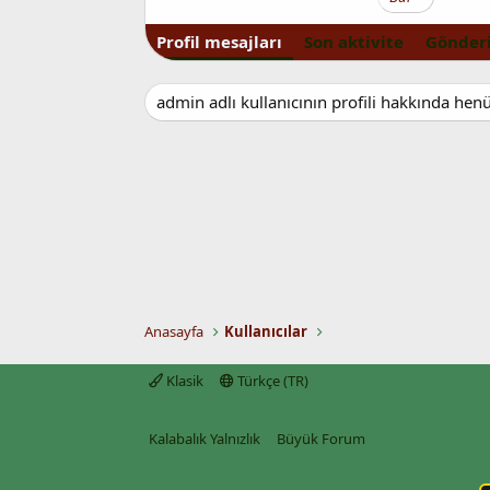
Profil mesajları
Son aktivite
Gönderi
admin adlı kullanıcının profili hakkında hen
Anasayfa
Kullanıcılar
Klasik
Türkçe (TR)
Kalabalık Yalnızlık
Büyük Forum