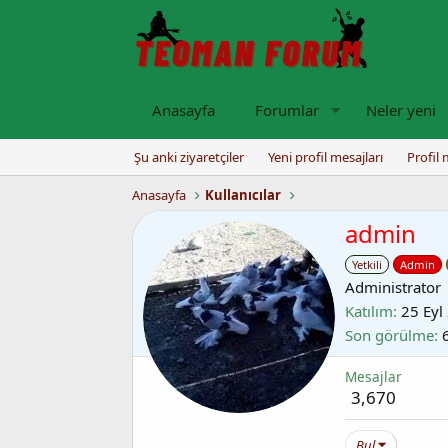
Anasayfa
Forumlar
Neler yeni
Şu anki ziyaretçiler
Yeni profil mesajları
Profil 
Anasayfa
Kullanıcılar
admin
Yetkili
Admin
Administrator
Katılım
25 Eyl
Son görülme
Mesajlar
3,670
Bul