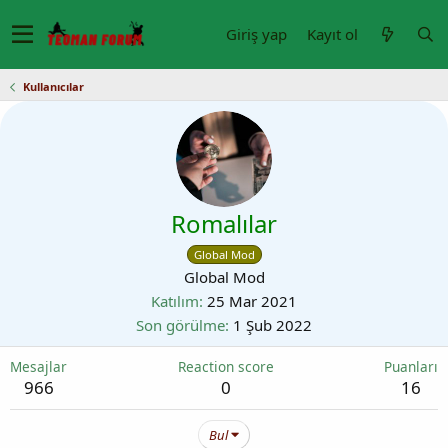
Giriş yap
Kayıt ol
Kullanıcılar
Romalılar
Global Mod
Global Mod
Katılım
25 Mar 2021
Son görülme
1 Şub 2022
Mesajlar
Reaction score
Puanları
966
0
16
Bul