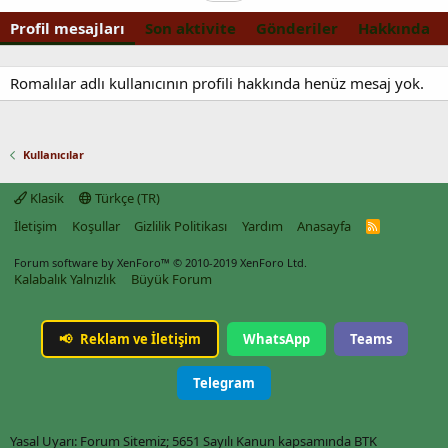
Profil mesajları
Son aktivite
Gönderiler
Hakkında
Romalılar adlı kullanıcının profili hakkında henüz mesaj yok.
Kullanıcılar
Klasik
Türkçe (TR)
İletişim
Koşullar
Gizlilik Politikası
Yardım
Anasayfa
R
S
S
Forum software by XenForo™
© 2010-2019 XenForo Ltd.
Kalabalık Yalnızlık
Büyük Forum
📢
Reklam ve İletişim
WhatsApp
Teams
Telegram
Yasal Uyarı: Forum Sitemiz; 5651 Sayılı Kanun kapsamında BTK