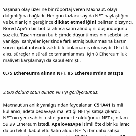
Yaşanan olay üzerine bir röportaj veren Maxnaut, olayı
dalgınlığına bağladı. Her gün fazlaca sayıda NFT paylaştığını
ve bunlar için gereğince
dikkat
etmediğini
belirten dizayncı,
Bored Ape’in bir bot tarafınca satın alındığını düşündüğünü
söz etti. Tasarımcının bu biçimde düşünülmesinin sebebi ise
yanılgıyı saniyeler içerisinde fark etmiş bulunmasına karşın
süreci
iptal edecek
vakti bile bulamamış olmasıydı. Üstelik
alıcı, süreçlerin süratlice tamamlanması için 8 Ethereum’luk
maliyeti karşılamayı da kabul etmişti.
0.75 Ethereum’a alınan NFT, 85 Ethereum’dan satışta
3.000 dolara satın alınan NFT’yi görüyorsunuz.
Maxnaut’un anlık yanılgısından faydalanan
C51A41
isimli
kullanıcı, adeta bedavaya mal ettiği NFT’yi satışa çıkardı.
NFT’nin yeni sahibi, üstte görmekte olduğunuz NFT için tam
59,99 Ethereum istedi.
ApelovesApe
isimli öteki bir kullanıcı
da bu teklifi kabul etti. Satın aldığı NFT’yi bir daha satışa