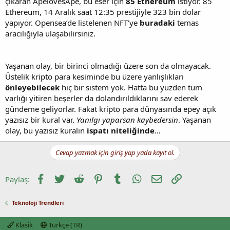
çıkaran ApelovesApe, bu eser için
85 Ethereum
istiyor. 85
Ethereum, 14 Aralık saat 12:35 prestijiyle 323 bin dolar
yapıyor. Opensea’de listelenen NFT’ye
buradaki
temas
aracılığıyla ulaşabilirsiniz.
Yaşanan olay, bir birinci olmadığı üzere son da olmayacak.
Üstelik kripto para kesiminde bu üzere yanlışlıkları
önleyebilecek
hiç bir sistem yok. Hatta bu yüzden tüm
varlığı yitiren beşerler da dolandırıldıklarını sav ederek
gündeme geliyorlar. Fakat kripto para dünyasında epey açık
yazısız bir kural var.
Yanılgı yaparsan kaybedersin
. Yaşanan
olay, bu yazısız kuralın
ispatı niteliğinde
…
Cevap yazmak için giriş yap yada kayıt ol.
Facebook
Twitter
Reddit
Pinterest
Tumblr
WhatsApp
E-posta
Link
Paylaş:
Teknoloji Trendleri
Klasik
Türkçe (TR)