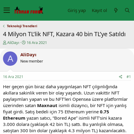
Giriş yap
Kayıt ol
Teknoloji Trendleri
4 Milyon TL’lik NFT, Kazara 40 bin TL’ye Satıldı
K
B
AliDayı
16 Ara 2021
o
a
n
ş
AliDayı
A
u
l
New member
y
a
u
n
b
g
16 Ara 2021
#1
a
ı
ş
ç
Her geçen gün biraz daha yaygınlaşan NFT çılgınlığında
l
t
akıllara sakinlik veren bir olay yaşandı. Uzun vakittir NFT
a
a
paylaşımları yapan ve bu NFT’leri Opensea üzere platformlar
t
r
üzerinden satan
Maxnaut
isimli dizayncı, bir NFT için yanlış
a
i
fiyat girdi. Satış bedeli için 75 Ethereum yerine
0.75
n
h
Ethereum
yazan satıcı, “Bored Ape” isimli NFT’sini kazara
i
3.000 dolara (yaklaşık 42 bin TL) sattı. Bu yanlışlık olmasa,
satıştan 300 bin dolar (yaklaşık 4.3 milyon TL) kazanılacaktı.