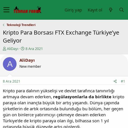
Giriş yap
Kayıt ol
Teknoloji Trendleri
Kripto Para Borsası FTX Exchange Türkiye’ye
Geliyor
K
B
AliDayı
8 Ara 2021
o
a
n
ş
AliDayı
A
u
l
New member
y
a
u
n
b
g
8 Ara 2021
#1
a
ı
ş
ç
Kripto para dalının yükselişi ve devlet tarafınca tanınırlığı
l
t
artmaya devam ederken,
regülasyonlarla da birlikte
kripto
a
a
paraya olan inançta büyük bir artış yaşandı. Dünya çapında
t
r
şirketlerin de artık ortasında bulunduğu bu bölüm, her geçen
a
i
gün on binlerce yatırımcıyı çekmeye devam ederken
n
h
Türkiye’de de kripto paraya olan ilgi, bilhassa son 1 yıl
i
ortasında büyük düzeyde artış gösterdi.