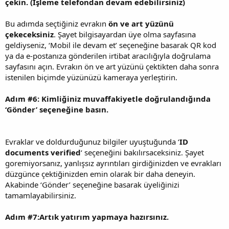
çekin. (İşleme telefondan devam edebilirsiniz)
Bu adımda seçtiğiniz evrakın
ön ve art yüzünü
çekeceksiniz
. Şayet bilgisayardan üye olma sayfasına
geldiyseniz, ‘Mobil ile devam et’ seçeneğine basarak QR kod
ya da e-postanıza gönderilen irtibat aracılığıyla doğrulama
sayfasını açın. Evrakın ön ve art yüzünü çektikten daha sonra
istenilen biçimde yüzünüzü kameraya yerleştirin.
Adım #6: Kimliğiniz muvaffakiyetle doğrulandığında
‘Gönder’ seçeneğine basın.
Evraklar ve doldurduğunuz bilgiler uyuştuğunda ‘
ID
documents verified
‘ seçeneğini bakılırsaceksiniz. Şayet
goremiyorsanız, yanlışsız ayrıntıları girdiğinizden ve evrakları
düzgünce çektiğinizden emin olarak bir daha deneyin.
Akabinde ‘Gönder’ seçeneğine basarak üyeliğinizi
tamamlayabilirsiniz.
Adım #7:Artık yatırım yapmaya hazırsınız.