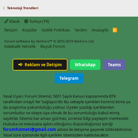
Teknoloji Trendleri
Klasik
Türkçe (TR)
İletişim
Koşullar
Gizlilik Politikası
Yardım
Anasayfa
R
S
S
Forum software by XenForo™
© 2010-2019 XenForo Ltd.
Kalabalık Yalnızlık
Büyük Forum
📢
Reklam ve İletişim
WhatsApp
Teams
Telegram
Yasal Uyarı: Forum Sitemiz; 5651 Sayılı Kanun kapsamında BTK
tarafından onaylı Yer Sağlayıcı'dır. Bu sebeple içerikleri kontrol etme ya
da araştırma yükümlülüğü yoktur. Üyeler yazdığı içeriklerden
sorumludur ve siteye üye olmak ile bu sorumluluğu kabul etmiş
sayılırlar. Sitemiz kar amacı gütmez, ücretsiz bilgi paylaşım merkezidir.
Hukuka ve mevzuata aykırı olduğunu düşündüğünüz içeriği
forumhizmeti@gmail.com
adresi ile iletişime geçerek bildirebilirsiniz.
Yasal süre içerisinde ilgili içerikler sitemizden kaldırılacaktır.