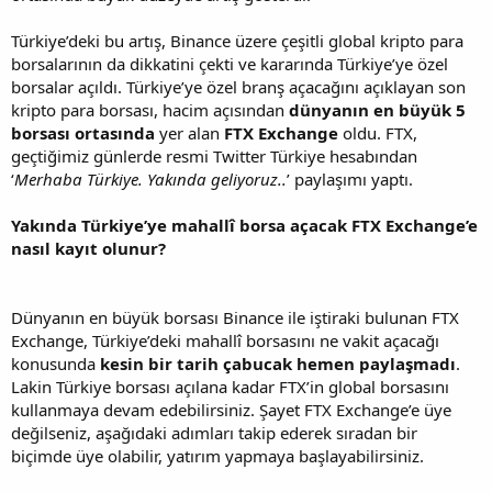
Türkiye’deki bu artış, Binance üzere çeşitli global kripto para
borsalarının da dikkatini çekti ve kararında Türkiye’ye özel
borsalar açıldı. Türkiye’ye özel branş açacağını açıklayan son
kripto para borsası, hacim açısından
dünyanın en büyük 5
borsası ortasında
yer alan
FTX Exchange
oldu. FTX,
geçtiğimiz günlerde resmi Twitter Türkiye hesabından
‘
Merhaba Türkiye. Yakında geliyoruz..
’ paylaşımı yaptı.
Yakında Türkiye’ye mahallî borsa açacak FTX Exchange’e
nasıl kayıt olunur?
Dünyanın en büyük borsası Binance ile iştiraki bulunan FTX
Exchange, Türkiye’deki mahallî borsasını ne vakit açacağı
konusunda
kesin bir tarih çabucak hemen paylaşmadı
.
Lakin Türkiye borsası açılana kadar FTX’in global borsasını
kullanmaya devam edebilirsiniz. Şayet FTX Exchange’e üye
değilseniz, aşağıdaki adımları takip ederek sıradan bir
biçimde üye olabilir, yatırım yapmaya başlayabilirsiniz.