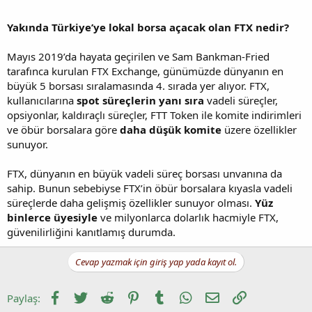
Yakında Türkiye’ye lokal borsa açacak olan FTX nedir?
Mayıs 2019’da hayata geçirilen ve Sam Bankman-Fried
tarafınca kurulan FTX Exchange, günümüzde dünyanın en
büyük 5 borsası sıralamasında 4. sırada yer alıyor. FTX,
kullanıcılarına
spot süreçlerin yanı sıra
vadeli süreçler,
opsiyonlar, kaldıraçlı süreçler, FTT Token ile komite indirimleri
ve öbür borsalara göre
daha düşük komite
üzere özellikler
sunuyor.
FTX, dünyanın en büyük vadeli süreç borsası unvanına da
sahip. Bunun sebebiyse FTX’in öbür borsalara kıyasla vadeli
süreçlerde daha gelişmiş özellikler sunuyor olması.
Yüz
binlerce üyesiyle
ve milyonlarca dolarlık hacmiyle FTX,
güvenilirliğini kanıtlamış durumda.
Cevap yazmak için giriş yap yada kayıt ol.
Facebook
Twitter
Reddit
Pinterest
Tumblr
WhatsApp
E-posta
Link
Paylaş: