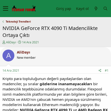
Giriş yap
Kayıt ol
Teknoloji Trendleri
NVIDIA GeForce RTX 4090 Ti Madencilikte
Ortaya Çıktı
K
B
AliDayı
14 Ara 2021
o
a
n
ş
AliDayı
A
u
l
New member
y
a
u
n
b
g
14 Ara 2021
#1
a
ı
ş
ç
Kripto para topluluğunun değerli paydaşlardan olan
l
t
madenciler, şu sıralar
gözlerine inanamayacakları
bir
a
a
madencilik teşebbüsüne odaklanmış durumdalar. Flexpool
t
r
isimli madencilik platformunda yer alan bilgilere göre birileri,
a
i
NVIDIA ve AMD’nin çabucak hemen piyasaya sürülmemiş
n
h
modellerini kullanarak Ethereum madenciliği yapıyor. Bu
i
modeller;
NVIDIA GeForce RTX 4090 Ti
ve
AMD Radeon RX