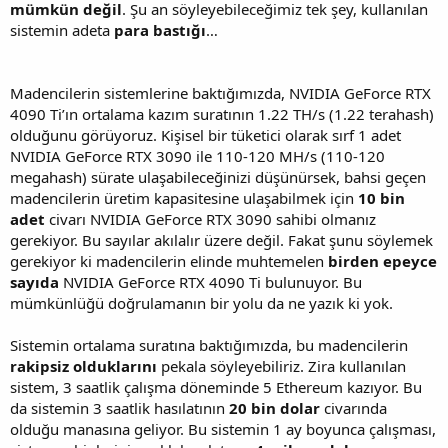
mümkün değil
. Şu an söyleyebileceğimiz tek şey, kullanılan
sistemin adeta
para bastığı
…
Madencilerin sistemlerine baktığımızda, NVIDIA GeForce RTX
4090 Ti’ın ortalama kazım suratının 1.22 TH/s (1.22 terahash)
olduğunu görüyoruz. Kişisel bir tüketici olarak sırf 1 adet
NVIDIA GeForce RTX 3090 ile 110-120 MH/s (110-120
megahash) sürate ulaşabileceğinizi düşünürsek, bahsi geçen
madencilerin üretim kapasitesine ulaşabilmek için
10 bin
adet
civarı NVIDIA GeForce RTX 3090 sahibi olmanız
gerekiyor. Bu sayılar akılalır üzere değil. Fakat şunu söylemek
gerekiyor ki madencilerin elinde muhtemelen
birden epeyce
sayıda
NVIDIA GeForce RTX 4090 Ti bulunuyor. Bu
mümkünlüğü doğrulamanın bir yolu da ne yazık ki yok.
Sistemin ortalama suratına baktığımızda, bu madencilerin
rakipsiz olduklarını
pekala söyleyebiliriz. Zira kullanılan
sistem, 3 saatlik çalışma döneminde 5 Ethereum kazıyor. Bu
da sistemin 3 saatlik hasılatının
20 bin dolar
civarında
olduğu manasına geliyor. Bu sistemin 1 ay boyunca çalışması,