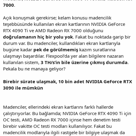
7000
.
Açık konuşmak gerekirse; kelam konusu madencilik
teşebbüsünde kullanılan ekran kartlarının NVIDIA GeForce
RTX 4090 Ti ve AMD Radeon RX 7000 olduğunu
doğrulamanın hiç bir yolu yok
. Fakat bu noktada garip bir
durum var. Bu madenciler, kullandıkları ekran kartlarıyla
bugüne kadar
pek de görülmemiş
kazım suratlarına
ulaşmayı başardılar. Flexpool’da yer alan bilgilere nazaran
kullanılan sistem,
3 TH/s’in bile üzerine çıkmış durumda
.
Pekala bu ne manaya geliyor?
Birebir sürate ulaşmak, 10 bin adet NVIDIA GeForce RTX
3090 ile mümkün
Madenciler, ellerindeki ekran kartlarını farklı hallerde
çalıştırıyorlar. Bu bağlamda; NVIDIA GeForce RTX 4090 Ti için
OC testi, AMD Radeon RX 7000 içinse hem denetim testi
birebir vakitte OC testi modları kullanılıyor. Fakat bu
madencilik modlarıyla ilgili rastgele bir bilgiye ulaşmak da