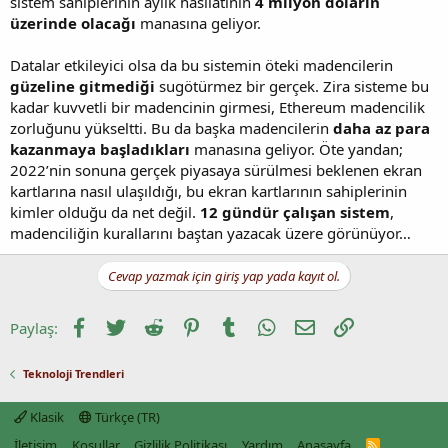
sistem sahiplerinin aylık hasılatının
4 milyon doların
üzerinde olacağı
manasına geliyor.
Datalar etkileyici olsa da bu sistemin öteki madencilerin
güzeline gitmediği
sugötürmez bir gerçek. Zira sisteme bu
kadar kuvvetli bir madencinin girmesi, Ethereum madencilik
zorluğunu yükseltti. Bu da başka madencilerin
daha az para
kazanmaya başladıkları
manasına geliyor. Öte yandan;
2022’nin sonuna gerçek piyasaya sürülmesi beklenen ekran
kartlarına nasıl ulaşıldığı, bu ekran kartlarının sahiplerinin
kimler olduğu da net değil.
12 gündür çalışan sistem
,
madenciliğin kurallarını baştan yazacak üzere görünüyor…
Cevap yazmak için giriş yap yada kayıt ol.
Facebook
Twitter
Reddit
Pinterest
Tumblr
WhatsApp
E-posta
Link
Paylaş:
Teknoloji Trendleri
Klasik
Türkçe (TR)
İletişim
Koşullar
Gizlilik Politikası
Yardım
Anasayfa
R