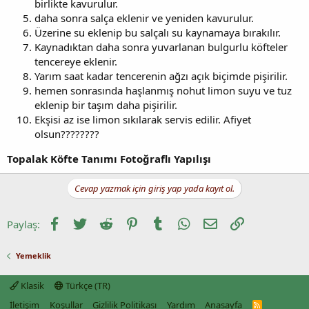
birlikte kavurulur.
daha sonra salça eklenir ve yeniden kavurulur.
Üzerine su eklenip bu salçalı su kaynamaya bırakılır.
Kaynadıktan daha sonra yuvarlanan bulgurlu köfteler
tencereye eklenir.
Yarım saat kadar tencerenin ağzı açık biçimde pişirilir.
hemen sonrasında haşlanmış nohut limon suyu ve tuz
eklenip bir taşım daha pişirilir.
Ekşisi az ise limon sıkılarak servis edilir. Afiyet
olsun????????
Topalak Köfte Tanımı Fotoğraflı Yapılışı
Cevap yazmak için giriş yap yada kayıt ol.
Facebook
Twitter
Reddit
Pinterest
Tumblr
WhatsApp
E-posta
Link
Paylaş:
Yemeklik
Klasik
Türkçe (TR)
İletişim
Koşullar
Gizlilik Politikası
Yardım
Anasayfa
R