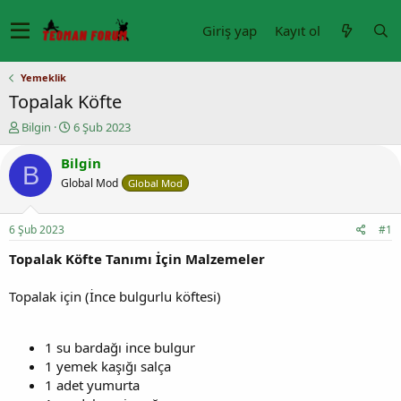
Giriş yap
Kayıt ol
Yemeklik
Topalak Köfte
K
B
Bilgin
6 Şub 2023
o
a
n
ş
Bilgin
B
u
l
Global Mod
Global Mod
y
a
u
n
b
g
6 Şub 2023
#1
a
ı
ş
ç
Topalak Köfte Tanımı İçin Malzemeler
l
t
a
a
Topalak için (İnce bulgurlu köftesi)
t
r
a
i
n
h
1 su bardağı ince bulgur
i
1 yemek kaşığı salça
1 adet yumurta